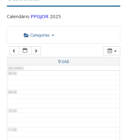
Calendário
PPGJOR
2025
05:00
Categorias
06:00
07:00
9
SÁB
Dia inteiro
08:00
09:00
10:00
11:00