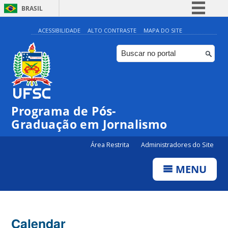
BRASIL
Simplifique!
ACESSIBILIDADE
ALTO CONTRASTE
MAPA DO SITE
Comunica BR
Participe
Acesso à informação
Legislação
00:00
Programa de Pós-
Canais
Graduação em Jornalismo
01:00
Área Restrita
Administradores do Site
02:00
MENU
03:00
Calendar
04:00