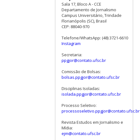
Sala 17, Bloco A - CCE
Departamento de Jornalismo
Campus Universitário, Trindade
Florianópolis (SC), Brasil
CEP: 88040-970
Telefone/WhatsApp: (48) 3721-6610
Instagram
Secretaria:
ppgjor@contato.ufsc.br
Comissão de Bolsas:
bolsas.ppgjor@contato.ufsc.br
Disciplinas Isoladas:
isolada.ppgjor@contato.ufsc.br
Processo Seletivo:
processoseletivo.ppgjor@contato.ufsc.br
Revista Estudos em Jornalismo e
Mídia:
ejm@contato.ufsc.br