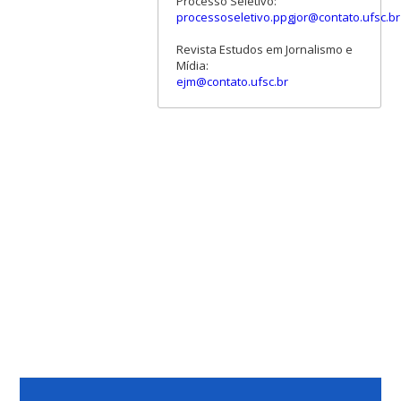
Processo Seletivo:
processoseletivo.ppgjor@contato.ufsc.br
Revista Estudos em Jornalismo e
Mídia:
ejm@contato.ufsc.br