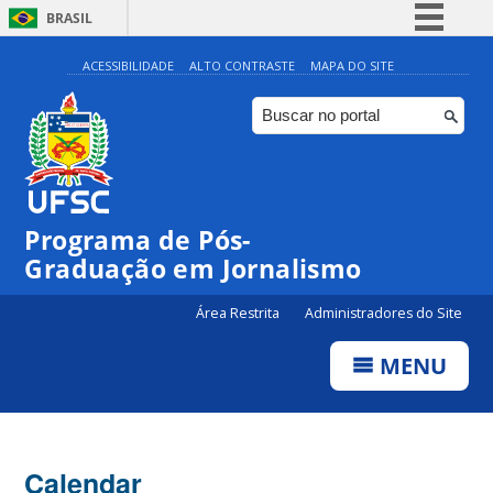
BRASIL
Simplifique!
ACESSIBILIDADE
ALTO CONTRASTE
MAPA DO SITE
Comunica BR
Participe
Acesso à informação
Legislação
00:00
Programa de Pós-
Canais
Graduação em Jornalismo
01:00
Área Restrita
Administradores do Site
02:00
MENU
03:00
Calendar
04:00