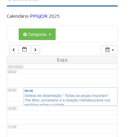
Calendário
PPGJOR
2025
05:00
Categorias
06:00
07:00
5
SEX
Dia inteiro
08:00
09:00
09:00
Defesa de dissertação “ Todas as peças importam”:
The Wire, jornalismo e a relação interdiscursiva nos
sentidos sobre a cidade
10:00
11:00