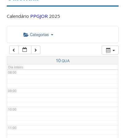
Calendário
PPGJOR
2025
05:00
Categorias
06:00
07:00
10
QUA
Dia inteiro
08:00
09:00
10:00
11:00