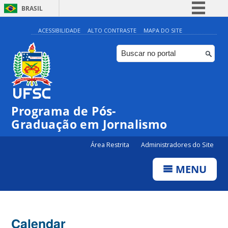
BRASIL
Simplifique!
ACESSIBILIDADE
ALTO CONTRASTE
MAPA DO SITE
Comunica BR
Participe
Acesso à informação
Legislação
00:00
Programa de Pós-
Canais
Graduação em Jornalismo
01:00
Área Restrita
Administradores do Site
02:00
MENU
03:00
Calendar
04:00