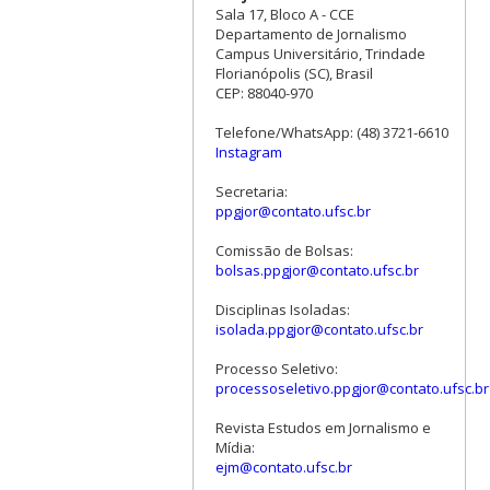
Sala 17, Bloco A - CCE
Departamento de Jornalismo
Campus Universitário, Trindade
Florianópolis (SC), Brasil
CEP: 88040-970
Telefone/WhatsApp: (48) 3721-6610
Instagram
Secretaria:
ppgjor@contato.ufsc.br
Comissão de Bolsas:
bolsas.ppgjor@contato.ufsc.br
Disciplinas Isoladas:
isolada.ppgjor@contato.ufsc.br
Processo Seletivo:
processoseletivo.ppgjor@contato.ufsc.br
Revista Estudos em Jornalismo e
Mídia:
ejm@contato.ufsc.br