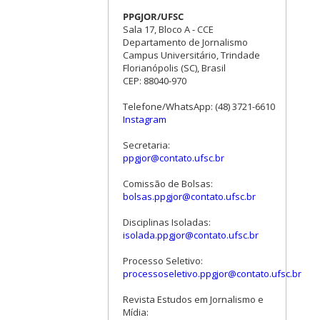
PPGJOR/UFSC
Sala 17, Bloco A - CCE
Departamento de Jornalismo
Campus Universitário, Trindade
Florianópolis (SC), Brasil
CEP: 88040-970
Telefone/WhatsApp: (48) 3721-6610
Instagram
Secretaria:
ppgjor@contato.ufsc.br
Comissão de Bolsas:
bolsas.ppgjor@contato.ufsc.br
Disciplinas Isoladas:
isolada.ppgjor@contato.ufsc.br
Processo Seletivo:
processoseletivo.ppgjor@contato.ufsc.br
Revista Estudos em Jornalismo e
Mídia: