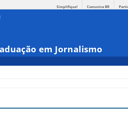
Simplifique!
Comunica BR
Parti
aduação em Jornalismo