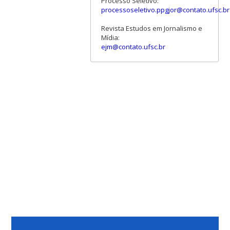
Processo Seletivo:
processoseletivo.ppgjor@contato.ufsc.br
Revista Estudos em Jornalismo e
Mídia:
ejm@contato.ufsc.br