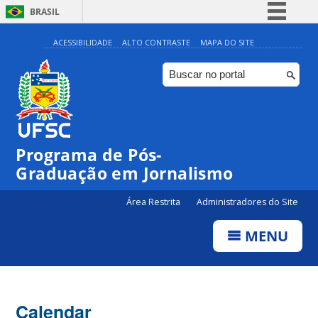
BRASIL
Simplifique!
ACESSIBILIDADE
ALTO CONTRASTE
MAPA DO SITE
Comunica BR
Participe
Acesso à informação
Legislação
00:00
Programa de Pós-
Canais
Graduação em Jornalismo
01:00
Área Restrita
Administradores do Site
02:00
MENU
03:00
Calendar
04:00