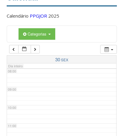
Calendário
PPGJOR
2025
05:00
Categorias
06:00
07:00
30
SEX
Dia inteiro
08:00
09:00
10:00
11:00