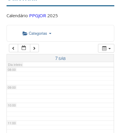
Calendário
PPGJOR
2025
05:00
Categorias
06:00
07:00
7
SÁB
Dia inteiro
08:00
09:00
10:00
11:00