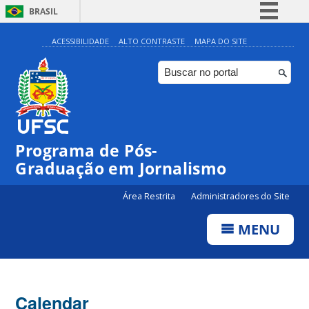
BRASIL
Simplifique!
ACESSIBILIDADE
ALTO CONTRASTE
MAPA DO SITE
Comunica BR
Participe
Acesso à informação
Legislação
00:00
Programa de Pós-
Canais
Graduação em Jornalismo
01:00
Área Restrita
Administradores do Site
02:00
MENU
03:00
Calendar
04:00