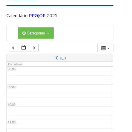
Calendário
PPGJOR
2025
05:00
Categorias
06:00
07:00
10
TER
Dia inteiro
08:00
09:00
10:00
11:00