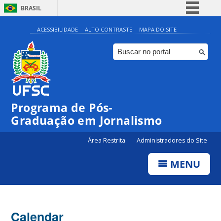
BRASIL
Simplifique!
ACESSIBILIDADE
ALTO CONTRASTE
MAPA DO SITE
Comunica BR
Participe
Acesso à informação
Legislação
00:00
Programa de Pós-
Canais
Graduação em Jornalismo
01:00
Área Restrita
Administradores do Site
02:00
MENU
03:00
Calendar
04:00