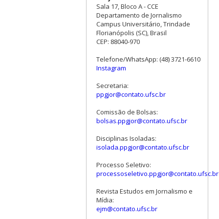
Sala 17, Bloco A - CCE
Departamento de Jornalismo
Campus Universitário, Trindade
Florianópolis (SC), Brasil
CEP: 88040-970
Telefone/WhatsApp: (48) 3721-6610
Instagram
Secretaria:
ppgjor@contato.ufsc.br
Comissão de Bolsas:
bolsas.ppgjor@contato.ufsc.br
Disciplinas Isoladas:
isolada.ppgjor@contato.ufsc.br
Processo Seletivo:
processoseletivo.ppgjor@contato.ufsc.br
Revista Estudos em Jornalismo e
Mídia:
ejm@contato.ufsc.br