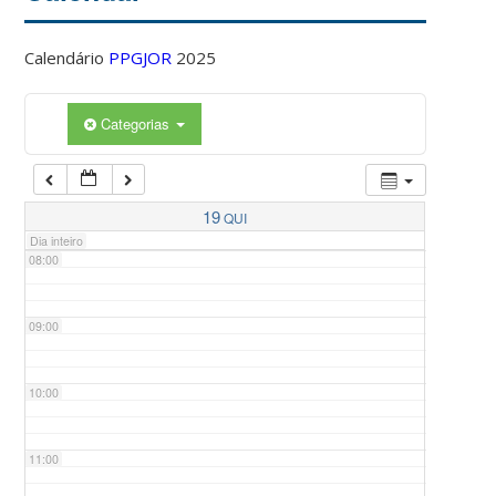
Calendário
PPGJOR
2025
05:00
Categorias
06:00
07:00
19
QUI
Dia inteiro
08:00
09:00
10:00
11:00