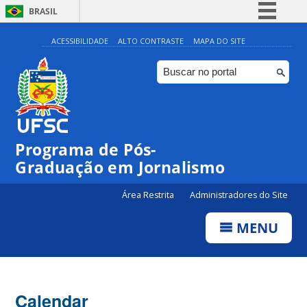
BRASIL
Simplifique!
ACESSIBILIDADE
ALTO CONTRASTE
MAPA DO SITE
Comunica BR
Participe
Acesso à informação
Legislação
00:00
Programa de Pós-
Canais
Graduação em Jornalismo
01:00
Área Restrita
Administradores do Site
02:00
MENU
03:00
Calendar
04:00