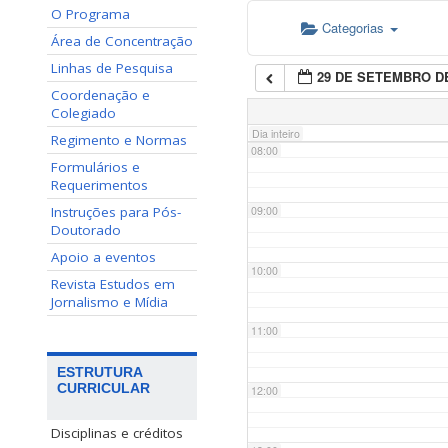
O Programa
Categorias
06:00
Área de Concentração
Linhas de Pesquisa
29 DE SETEMBRO DE
07:00
Coordenação e
Colegiado
Dia inteiro
Regimento e Normas
08:00
Formulários e
Requerimentos
Instruções para Pós-
09:00
Doutorado
Apoio a eventos
10:00
Revista Estudos em
Jornalismo e Mídia
11:00
ESTRUTURA
CURRICULAR
12:00
Disciplinas e créditos