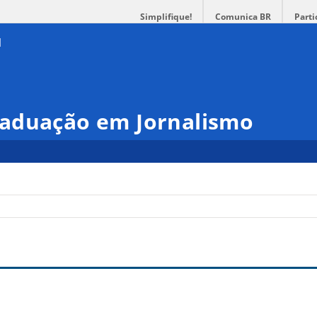
Simplifique!
Comunica BR
Parti
aduação em Jornalismo