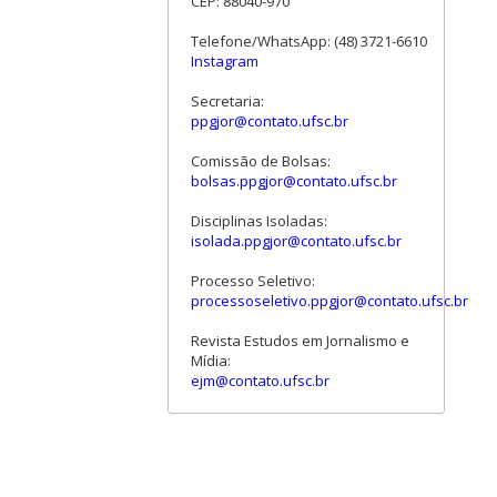
CEP: 88040-970
Telefone/WhatsApp: (48) 3721-6610
Instagram
Secretaria:
ppgjor@contato.ufsc.br
Comissão de Bolsas:
bolsas.ppgjor@contato.ufsc.br
Disciplinas Isoladas:
isolada.ppgjor@contato.ufsc.br
Processo Seletivo:
processoseletivo.ppgjor@contato.ufsc.br
Revista Estudos em Jornalismo e
Mídia:
ejm@contato.ufsc.br