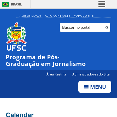
BRASIL
Simplifique!
ACESSIBILIDADE
ALTO CONTRASTE
MAPA DO SITE
Comunica BR
Participe
Acesso à informação
Legislação
00:00
Programa de Pós-
Canais
Graduação em Jornalismo
01:00
Área Restrita
Administradores do Site
02:00
MENU
03:00
Calendar
04:00