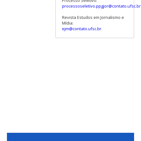
Processo Seletivo:
processoseletivo.ppgjor@contato.ufsc.br
Revista Estudos em Jornalismo e
Mídia:
ejm@contato.ufsc.br