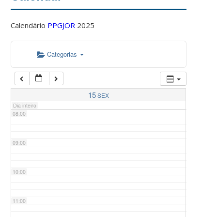
Calendário
PPGJOR
2025
05:00
Categorias
06:00
07:00
15
SEX
Dia inteiro
08:00
09:00
10:00
11:00