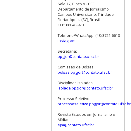
Sala 17, Bloco A - CCE
Departamento de Jornalismo
Campus Universitário, Trindade
Florianópolis (SC), Brasil
CEP: 88040-970
Telefone/WhatsApp: (48) 3721-6610
Instagram
Secretaria:
ppgjor@contato.ufsc.br
Comissão de Bolsas:
bolsas.ppgjor@contato.ufsc.br
Disciplinas Isoladas:
isolada.ppgjor@contato.ufsc.br
Processo Seletivo:
processoseletivo.ppgjor@contato.ufsc.br
Revista Estudos em Jornalismo e
Mídia:
ejm@contato.ufsc.br