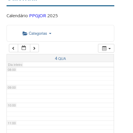
Calendário
PPGJOR
2025
05:00
Categorias
06:00
07:00
4
QUA
Dia inteiro
08:00
09:00
10:00
11:00