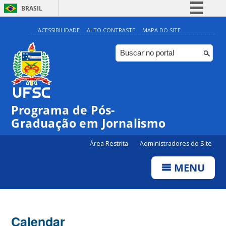
BRASIL
Simplifique!
ACESSIBILIDADE
ALTO CONTRASTE
MAPA DO SITE
Comunica BR
Participe
Acesso à informação
Legislação
00:00
Programa de Pós-
Canais
Graduação em Jornalismo
01:00
Área Restrita
Administradores do Site
02:00
MENU
03:00
Calendar
04:00