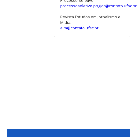
Processo Seletivo:
processoseletivo.ppgjor@contato.ufsc.br
Revista Estudos em Jornalismo e
Mídia:
ejm@contato.ufsc.br