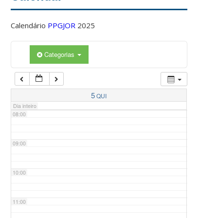
Calendário
PPGJOR
2025
05:00
Categorias
06:00
07:00
5
QUI
Dia inteiro
08:00
09:00
10:00
11:00