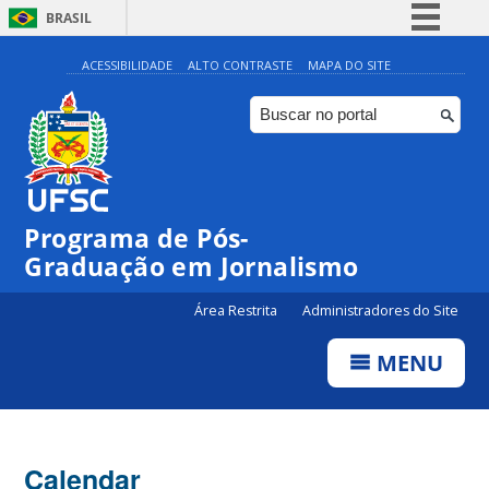
BRASIL
Simplifique!
ACESSIBILIDADE
ALTO CONTRASTE
MAPA DO SITE
Comunica BR
Participe
Acesso à informação
Legislação
00:00
Programa de Pós-
Canais
Graduação em Jornalismo
01:00
Área Restrita
Administradores do Site
02:00
MENU
03:00
Calendar
04:00