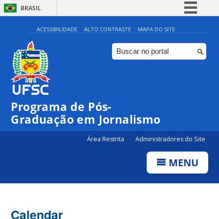
BRASIL
Simplifique!
ACESSIBILIDADE
ALTO CONTRASTE
MAPA DO SITE
Comunica BR
Participe
Acesso à informação
Legislação
00:00
Programa de Pós-
Canais
Graduação em Jornalismo
01:00
Área Restrita
Administradores do Site
02:00
MENU
03:00
Calendar
04:00