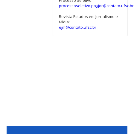
Processo Seletivo:
processoseletivo.ppgjor@contato.ufsc.br
Revista Estudos em Jornalismo e
Mídia:
ejm@contato.ufsc.br