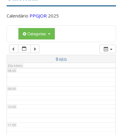
Calendário
PPGJOR
2025
05:00
Categorias
06:00
07:00
9
SEG
Dia inteiro
08:00
09:00
10:00
11:00