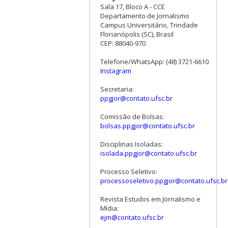
Sala 17, Bloco A - CCE
Departamento de Jornalismo
Campus Universitário, Trindade
Florianópolis (SC), Brasil
CEP: 88040-970
Telefone/WhatsApp: (48) 3721-6610
Instagram
Secretaria:
ppgjor@contato.ufsc.br
Comissão de Bolsas:
bolsas.ppgjor@contato.ufsc.br
Disciplinas Isoladas:
isolada.ppgjor@contato.ufsc.br
Processo Seletivo:
processoseletivo.ppgjor@contato.ufsc.br
Revista Estudos em Jornalismo e
Mídia:
ejm@contato.ufsc.br