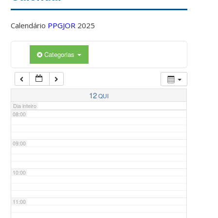
Calendário
PPGJOR
2025
05:00
Categorias
06:00
07:00
12
QUI
Dia inteiro
08:00
09:00
10:00
11:00