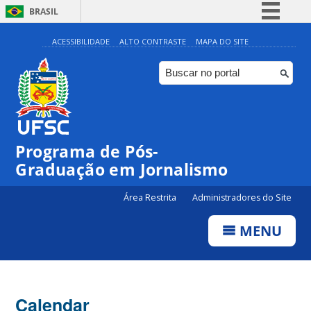
BRASIL
Simplifique!
ACESSIBILIDADE
ALTO CONTRASTE
MAPA DO SITE
Comunica BR
Participe
Acesso à informação
Legislação
00:00
Programa de Pós-
Canais
Graduação em Jornalismo
01:00
Área Restrita
Administradores do Site
02:00
MENU
03:00
Calendar
04:00