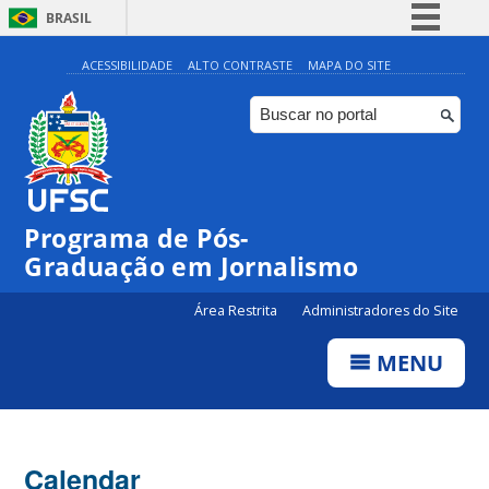
BRASIL
Simplifique!
ACESSIBILIDADE
ALTO CONTRASTE
MAPA DO SITE
Comunica BR
Participe
Acesso à informação
Legislação
00:00
Programa de Pós-
Canais
Graduação em Jornalismo
01:00
Área Restrita
Administradores do Site
02:00
MENU
03:00
Calendar
04:00