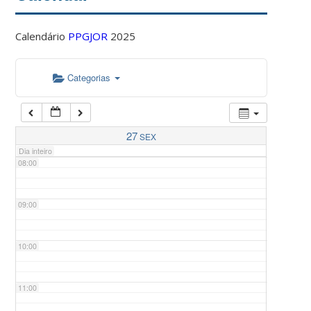
Calendário
PPGJOR
2025
05:00
Categorias
06:00
07:00
27
SEX
Dia inteiro
08:00
09:00
10:00
11:00