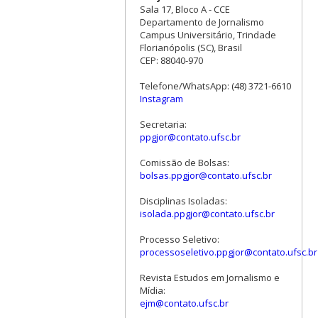
Sala 17, Bloco A - CCE
Departamento de Jornalismo
Campus Universitário, Trindade
Florianópolis (SC), Brasil
CEP: 88040-970
Telefone/WhatsApp: (48) 3721-6610
Instagram
Secretaria:
ppgjor@contato.ufsc.br
Comissão de Bolsas:
bolsas.ppgjor@contato.ufsc.br
Disciplinas Isoladas:
isolada.ppgjor@contato.ufsc.br
Processo Seletivo:
processoseletivo.ppgjor@contato.ufsc.br
Revista Estudos em Jornalismo e
Mídia:
ejm@contato.ufsc.br