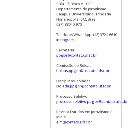
Sala 17, Bloco A - CCE
Departamento de Jornalismo
Campus Universitário, Trindade
Florianópolis (SC), Brasil
CEP: 88040-970
Telefone/WhatsApp: (48) 3721-6610
Instagram
Secretaria:
ppgjor@contato.ufsc.br
Comissão de Bolsas:
bolsas.ppgjor@contato.ufsc.br
Disciplinas Isoladas:
isolada.ppgjor@contato.ufsc.br
Processo Seletivo:
processoseletivo.ppgjor@contato.ufsc.br
Revista Estudos em Jornalismo e
Mídia:
ejm@contato.ufsc.br