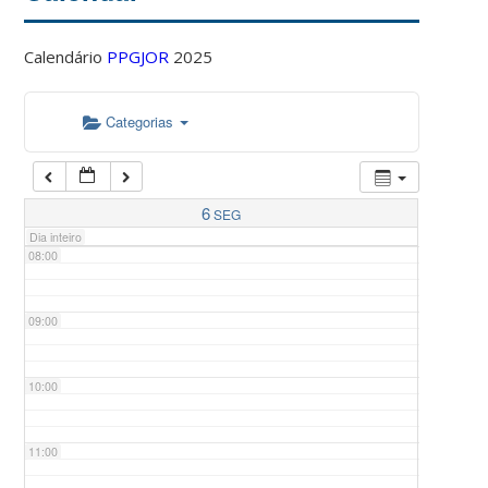
Calendário
PPGJOR
2025
05:00
Categorias
06:00
07:00
6
SEG
Dia inteiro
08:00
09:00
10:00
11:00