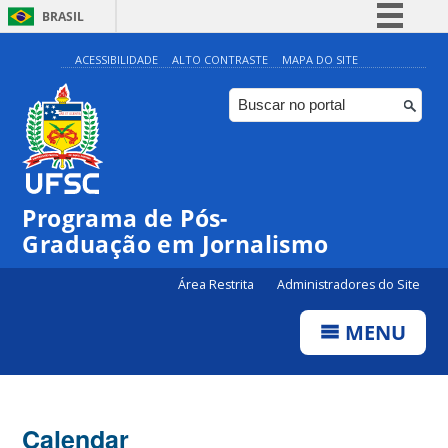
BRASIL
Simplifique!
ACESSIBILIDADE
ALTO CONTRASTE
MAPA DO SITE
Comunica BR
Participe
Acesso à informação
Legislação
00:00
Programa de Pós-
Canais
Graduação em Jornalismo
01:00
Área Restrita
Administradores do Site
02:00
MENU
03:00
Calendar
04:00