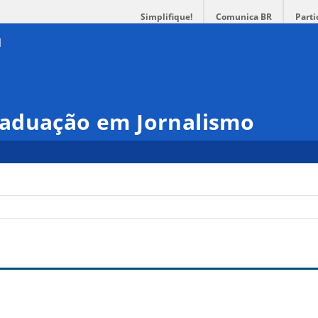
Simplifique!
Comunica BR
Parti
aduação em Jornalismo