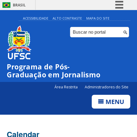
BRASIL
Simplifique!
ACESSIBILIDADE
ALTO CONTRASTE
MAPA DO SITE
Comunica BR
Participe
Acesso à informação
Legislação
00:00
Programa de Pós-
Canais
Graduação em Jornalismo
01:00
Área Restrita
Administradores do Site
02:00
MENU
03:00
Calendar
04:00