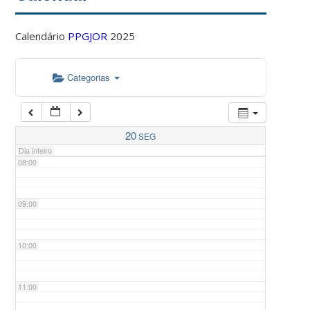
Calendário
PPGJOR
2025
05:00
Categorias
06:00
07:00
20
SEG
Dia inteiro
08:00
09:00
10:00
11:00