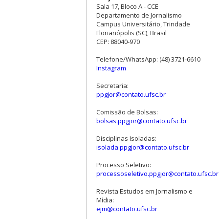
Sala 17, Bloco A - CCE
Departamento de Jornalismo
Campus Universitário, Trindade
Florianópolis (SC), Brasil
CEP: 88040-970
Telefone/WhatsApp: (48) 3721-6610
Instagram
Secretaria:
ppgjor@contato.ufsc.br
Comissão de Bolsas:
bolsas.ppgjor@contato.ufsc.br
Disciplinas Isoladas:
isolada.ppgjor@contato.ufsc.br
Processo Seletivo:
processoseletivo.ppgjor@contato.ufsc.br
Revista Estudos em Jornalismo e
Mídia:
ejm@contato.ufsc.br