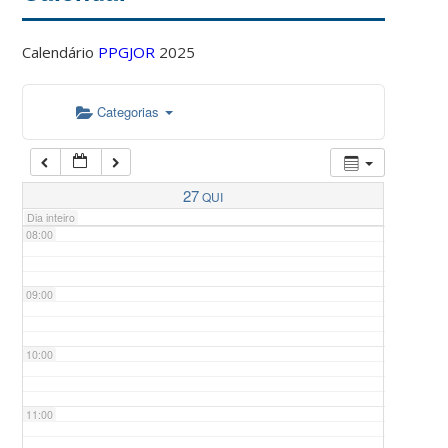
Calendário
PPGJOR
2025
05:00
Categorias
06:00
07:00
27
QUI
Dia inteiro
08:00
09:00
10:00
11:00