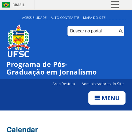
BRASIL
Simplifique!
ACESSIBILIDADE
ALTO CONTRASTE
MAPA DO SITE
Comunica BR
Participe
Acesso à informação
Legislação
00:00
Programa de Pós-
Canais
Graduação em Jornalismo
01:00
Área Restrita
Administradores do Site
02:00
MENU
03:00
Calendar
04:00