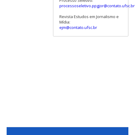
Processo Seletivo:
processoseletivo.ppgjor@contato.ufsc.br
Revista Estudos em Jornalismo e
Mídia:
ejm@contato.ufsc.br