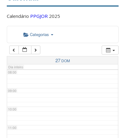
Calendário
PPGJOR
2025
05:00
Categorias
06:00
07:00
27
DOM
Dia inteiro
08:00
09:00
10:00
11:00