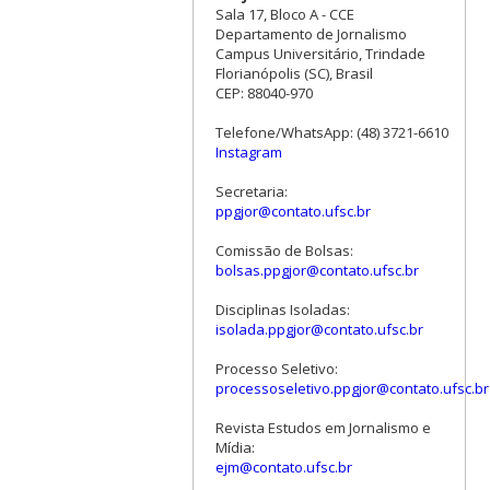
Sala 17, Bloco A - CCE
Departamento de Jornalismo
Campus Universitário, Trindade
Florianópolis (SC), Brasil
CEP: 88040-970
Telefone/WhatsApp: (48) 3721-6610
Instagram
Secretaria:
ppgjor@contato.ufsc.br
Comissão de Bolsas:
bolsas.ppgjor@contato.ufsc.br
Disciplinas Isoladas:
isolada.ppgjor@contato.ufsc.br
Processo Seletivo:
processoseletivo.ppgjor@contato.ufsc.br
Revista Estudos em Jornalismo e
Mídia:
ejm@contato.ufsc.br