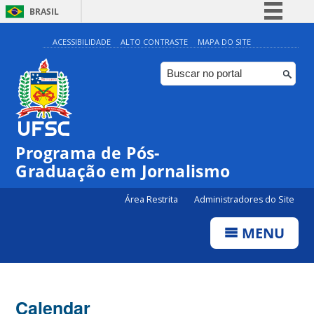
BRASIL
Simplifique!
ACESSIBILIDADE
ALTO CONTRASTE
MAPA DO SITE
Comunica BR
Participe
Acesso à informação
Legislação
00:00
Programa de Pós-
Canais
Graduação em Jornalismo
01:00
Área Restrita
Administradores do Site
02:00
MENU
03:00
Calendar
04:00