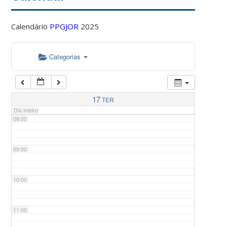
Calendário
PPGJOR
2025
05:00
Categorias
06:00
07:00
17
TER
Dia inteiro
08:00
09:00
10:00
11:00