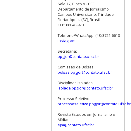
Sala 17, Bloco A - CCE
Departamento de Jornalismo
Campus Universitário, Trindade
Florianópolis (SC), Brasil
CEP: 88040-970
Telefone/WhatsApp: (48) 3721-6610
Instagram
Secretaria:
ppgjor@contato.ufsc.br
Comissão de Bolsas:
bolsas.ppgjor@contato.ufsc.br
Disciplinas Isoladas:
isolada.ppgjor@contato.ufsc.br
Processo Seletivo:
processoseletivo.ppgjor@contato.ufsc.br
Revista Estudos em Jornalismo e
Mídia:
ejm@contato.ufsc.br