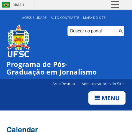
BRASIL
Simplifique!
ACESSIBILIDADE
ALTO CONTRASTE
MAPA DO SITE
Comunica BR
Participe
Acesso à informação
Legislação
00:00
Programa de Pós-
Canais
Graduação em Jornalismo
01:00
Área Restrita
Administradores do Site
02:00
MENU
03:00
Calendar
04:00