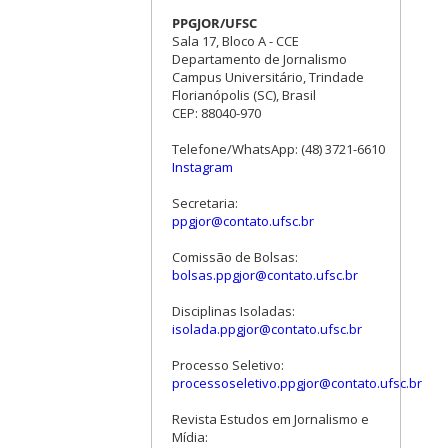
PPGJOR/UFSC
Sala 17, Bloco A - CCE
Departamento de Jornalismo
Campus Universitário, Trindade
Florianópolis (SC), Brasil
CEP: 88040-970
Telefone/WhatsApp: (48) 3721-6610
Instagram
Secretaria:
ppgjor@contato.ufsc.br
Comissão de Bolsas:
bolsas.ppgjor@contato.ufsc.br
Disciplinas Isoladas:
isolada.ppgjor@contato.ufsc.br
Processo Seletivo:
processoseletivo.ppgjor@contato.ufsc.br
Revista Estudos em Jornalismo e
Mídia: