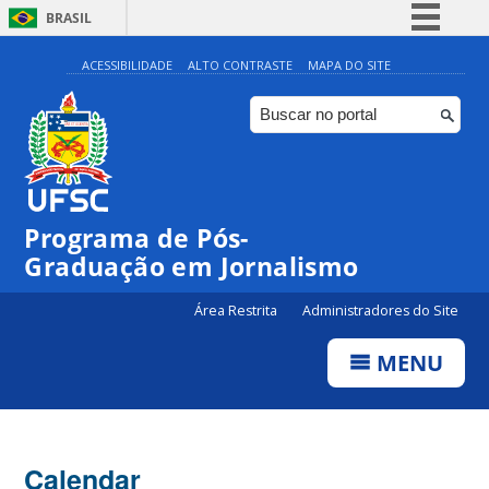
BRASIL
Simplifique!
ACESSIBILIDADE
ALTO CONTRASTE
MAPA DO SITE
Comunica BR
Participe
Acesso à informação
Legislação
00:00
Programa de Pós-
Canais
Graduação em Jornalismo
01:00
Área Restrita
Administradores do Site
02:00
MENU
03:00
Calendar
04:00