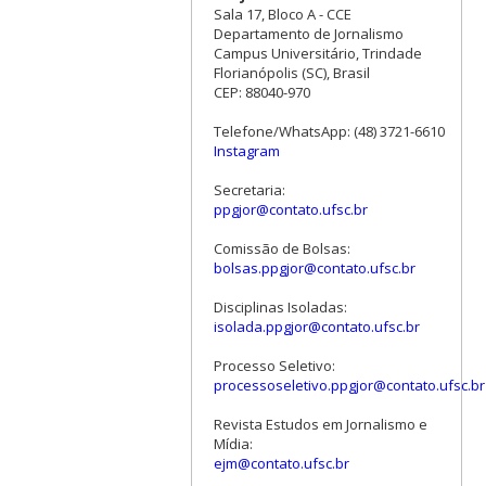
Sala 17, Bloco A - CCE
Departamento de Jornalismo
Campus Universitário, Trindade
Florianópolis (SC), Brasil
CEP: 88040-970
Telefone/WhatsApp: (48) 3721-6610
Instagram
Secretaria:
ppgjor@contato.ufsc.br
Comissão de Bolsas:
bolsas.ppgjor@contato.ufsc.br
Disciplinas Isoladas:
isolada.ppgjor@contato.ufsc.br
Processo Seletivo:
processoseletivo.ppgjor@contato.ufsc.br
Revista Estudos em Jornalismo e
Mídia:
ejm@contato.ufsc.br