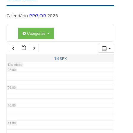
Calendário
PPGJOR
2025
05:00
Categorias
06:00
07:00
18
SEX
Dia inteiro
08:00
09:00
10:00
11:00