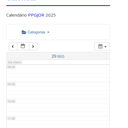
Calendário
PPGJOR
2025
05:00
Categorias
06:00
07:00
29
SEG
Dia inteiro
08:00
09:00
10:00
11:00