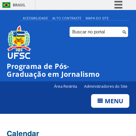
BRASIL
Simplifique!
ACESSIBILIDADE
ALTO CONTRASTE
MAPA DO SITE
Comunica BR
Participe
Acesso à informação
Legislação
00:00
Programa de Pós-
Canais
Graduação em Jornalismo
01:00
Área Restrita
Administradores do Site
02:00
MENU
03:00
Calendar
04:00