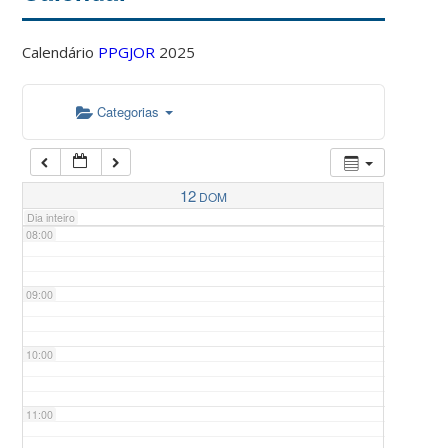
Calendário
PPGJOR
2025
05:00
Categorias
06:00
07:00
12
DOM
Dia inteiro
08:00
09:00
10:00
11:00