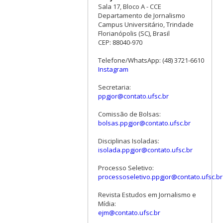
Sala 17, Bloco A - CCE
Departamento de Jornalismo
Campus Universitário, Trindade
Florianópolis (SC), Brasil
CEP: 88040-970
Telefone/WhatsApp: (48) 3721-6610
Instagram
Secretaria:
ppgjor@contato.ufsc.br
Comissão de Bolsas:
bolsas.ppgjor@contato.ufsc.br
Disciplinas Isoladas:
isolada.ppgjor@contato.ufsc.br
Processo Seletivo:
processoseletivo.ppgjor@contato.ufsc.br
Revista Estudos em Jornalismo e
Mídia:
ejm@contato.ufsc.br