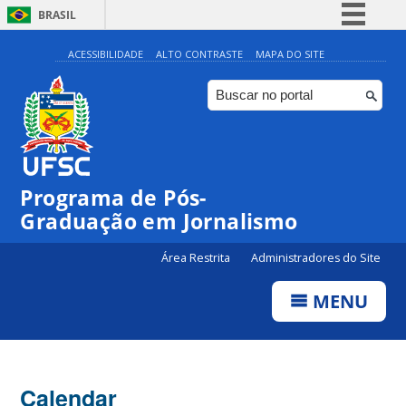
BRASIL
Simplifique!
ACESSIBILIDADE
ALTO CONTRASTE
MAPA DO SITE
Comunica BR
Participe
Acesso à informação
Legislação
00:00
Programa de Pós-
Canais
Graduação em Jornalismo
01:00
Área Restrita
Administradores do Site
02:00
MENU
03:00
Calendar
04:00