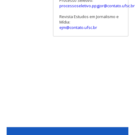
Processo Seletivo:
processoseletivo.ppgjor@contato.ufsc.br
Revista Estudos em Jornalismo e
Mídia:
ejm@contato.ufsc.br