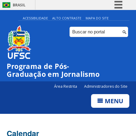
BRASIL
Simplifique!
ACESSIBILIDADE
ALTO CONTRASTE
MAPA DO SITE
Comunica BR
Participe
Acesso à informação
Legislação
00:00
Programa de Pós-
Canais
Graduação em Jornalismo
01:00
Área Restrita
Administradores do Site
02:00
MENU
03:00
Calendar
04:00