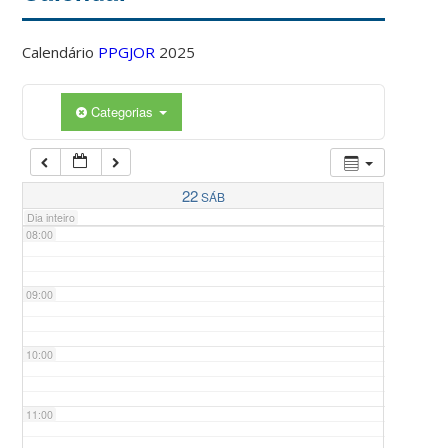
Calendário
PPGJOR
2025
05:00
Categorias
06:00
07:00
22
SÁB
Dia inteiro
08:00
09:00
10:00
11:00