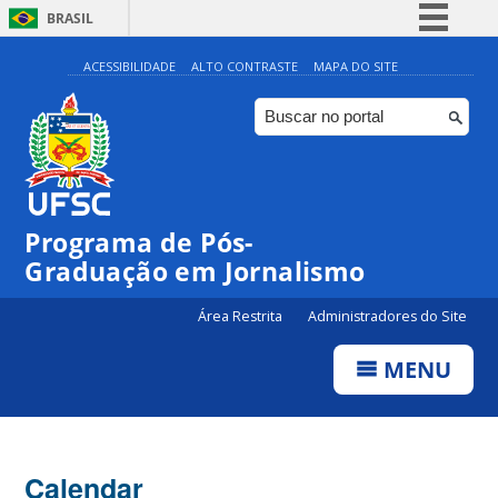
BRASIL
Simplifique!
ACESSIBILIDADE
ALTO CONTRASTE
MAPA DO SITE
Comunica BR
Participe
Acesso à informação
Legislação
00:00
Programa de Pós-
Canais
Graduação em Jornalismo
01:00
Área Restrita
Administradores do Site
02:00
MENU
03:00
Calendar
04:00