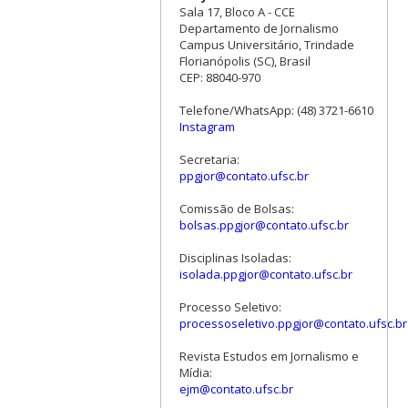
Sala 17, Bloco A - CCE
Departamento de Jornalismo
Campus Universitário, Trindade
Florianópolis (SC), Brasil
CEP: 88040-970
Telefone/WhatsApp: (48) 3721-6610
Instagram
Secretaria:
ppgjor@contato.ufsc.br
Comissão de Bolsas:
bolsas.ppgjor@contato.ufsc.br
Disciplinas Isoladas:
isolada.ppgjor@contato.ufsc.br
Processo Seletivo:
processoseletivo.ppgjor@contato.ufsc.br
Revista Estudos em Jornalismo e
Mídia:
ejm@contato.ufsc.br