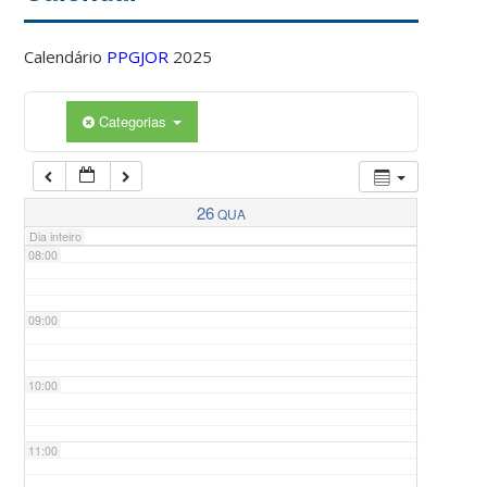
Calendário
PPGJOR
2025
05:00
Categorias
06:00
07:00
26
QUA
Dia inteiro
08:00
09:00
10:00
11:00