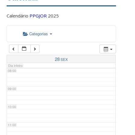
Calendário
PPGJOR
2025
05:00
Categorias
06:00
07:00
28
SEX
Dia inteiro
08:00
09:00
10:00
11:00