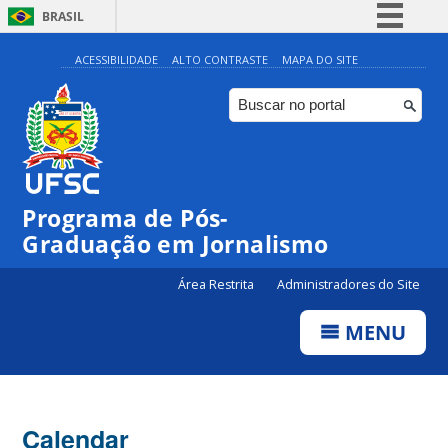
BRASIL
Simplifique!
ACESSIBILIDADE
ALTO CONTRASTE
MAPA DO SITE
Comunica BR
Participe
Acesso à informação
Legislação
00:00
Programa de Pós-
Canais
Graduação em Jornalismo
01:00
Área Restrita
Administradores do Site
02:00
MENU
03:00
Calendar
04:00