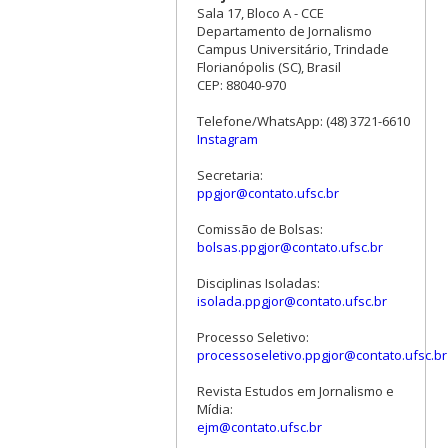
Sala 17, Bloco A - CCE
Departamento de Jornalismo
Campus Universitário, Trindade
Florianópolis (SC), Brasil
CEP: 88040-970
Telefone/WhatsApp: (48) 3721-6610
Instagram
Secretaria:
ppgjor@contato.ufsc.br
Comissão de Bolsas:
bolsas.ppgjor@contato.ufsc.br
Disciplinas Isoladas:
isolada.ppgjor@contato.ufsc.br
Processo Seletivo:
processoseletivo.ppgjor@contato.ufsc.br
Revista Estudos em Jornalismo e
Mídia:
ejm@contato.ufsc.br