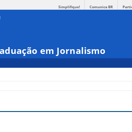
Simplifique!
Comunica BR
Parti
aduação em Jornalismo