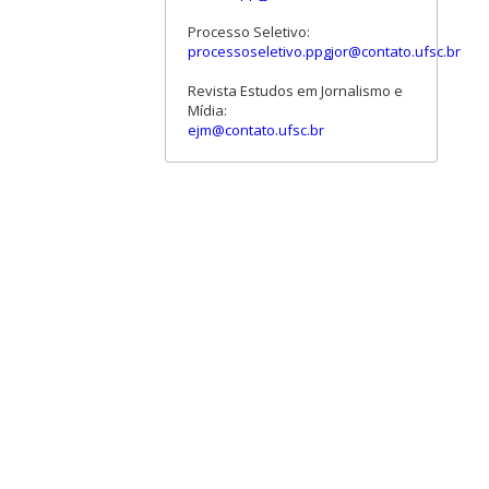
Processo Seletivo:
processoseletivo.ppgjor@contato.ufsc.br
Revista Estudos em Jornalismo e
Mídia:
ejm@contato.ufsc.br