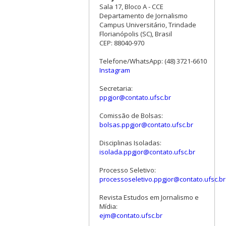
Sala 17, Bloco A - CCE
Departamento de Jornalismo
Campus Universitário, Trindade
Florianópolis (SC), Brasil
CEP: 88040-970
Telefone/WhatsApp: (48) 3721-6610
Instagram
Secretaria:
ppgjor@contato.ufsc.br
Comissão de Bolsas:
bolsas.ppgjor@contato.ufsc.br
Disciplinas Isoladas:
isolada.ppgjor@contato.ufsc.br
Processo Seletivo:
processoseletivo.ppgjor@contato.ufsc.br
Revista Estudos em Jornalismo e
Mídia:
ejm@contato.ufsc.br