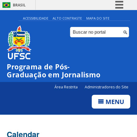
BRASIL
Simplifique!
ACESSIBILIDADE
ALTO CONTRASTE
MAPA DO SITE
Comunica BR
Participe
Acesso à informação
Legislação
00:00
Programa de Pós-
Canais
Graduação em Jornalismo
01:00
Área Restrita
Administradores do Site
02:00
MENU
03:00
Calendar
04:00