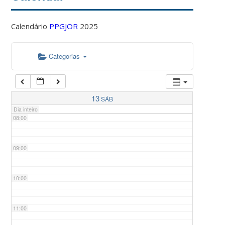
Calendário
PPGJOR
2025
05:00
Categorias
06:00
07:00
13
SÁB
Dia inteiro
08:00
09:00
10:00
11:00