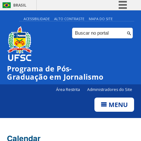
BRASIL
Simplifique!
ACESSIBILIDADE
ALTO CONTRASTE
MAPA DO SITE
Comunica BR
Participe
Acesso à informação
Legislação
00:00
Programa de Pós-
Canais
Graduação em Jornalismo
01:00
Área Restrita
Administradores do Site
02:00
MENU
03:00
Calendar
04:00