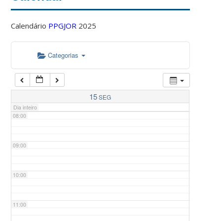
Calendário
PPGJOR
2025
05:00
Categorias
06:00
07:00
15
SEG
Dia inteiro
08:00
09:00
10:00
11:00