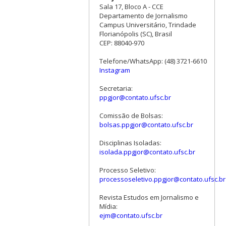
Sala 17, Bloco A - CCE
Departamento de Jornalismo
Campus Universitário, Trindade
Florianópolis (SC), Brasil
CEP: 88040-970
Telefone/WhatsApp: (48) 3721-6610
Instagram
Secretaria:
ppgjor@contato.ufsc.br
Comissão de Bolsas:
bolsas.ppgjor@contato.ufsc.br
Disciplinas Isoladas:
isolada.ppgjor@contato.ufsc.br
Processo Seletivo:
processoseletivo.ppgjor@contato.ufsc.br
Revista Estudos em Jornalismo e
Mídia:
ejm@contato.ufsc.br