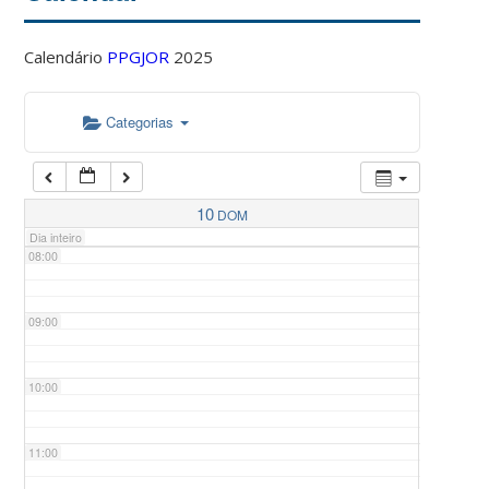
Calendário
PPGJOR
2025
05:00
Categorias
06:00
07:00
10
DOM
Dia inteiro
08:00
09:00
10:00
11:00