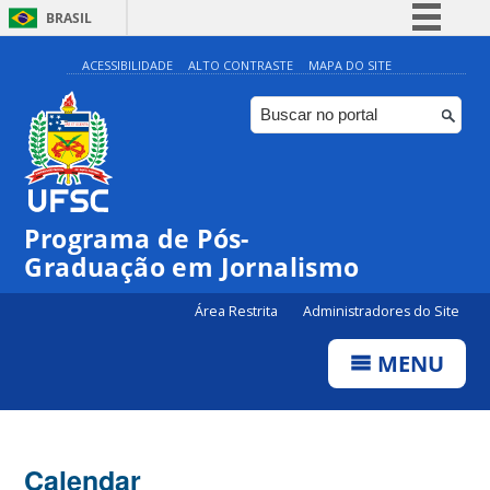
BRASIL
Simplifique!
ACESSIBILIDADE
ALTO CONTRASTE
MAPA DO SITE
Comunica BR
Participe
Acesso à informação
Legislação
00:00
Programa de Pós-
Canais
Graduação em Jornalismo
01:00
Área Restrita
Administradores do Site
02:00
MENU
03:00
Calendar
04:00