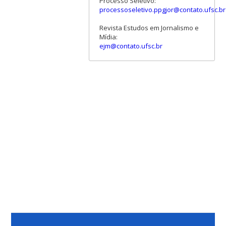
Processo Seletivo:
processoseletivo.ppgjor@contato.ufsc.br
Revista Estudos em Jornalismo e
Mídia:
ejm@contato.ufsc.br