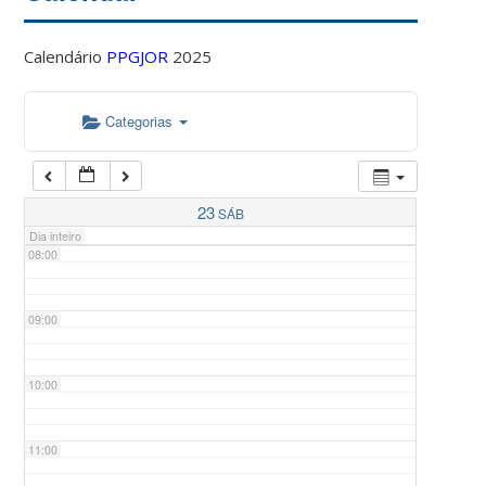
Calendário
PPGJOR
2025
05:00
Categorias
06:00
07:00
23
SÁB
Dia inteiro
08:00
09:00
10:00
11:00