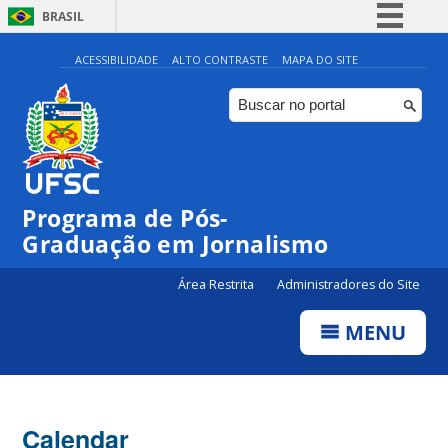
BRASIL
Simplifique!
ACESSIBILIDADE
ALTO CONTRASTE
MAPA DO SITE
Comunica BR
Participe
Acesso à informação
Legislação
00:00
Programa de Pós-
Canais
Graduação em Jornalismo
01:00
Área Restrita
Administradores do Site
02:00
MENU
03:00
Calendar
04:00