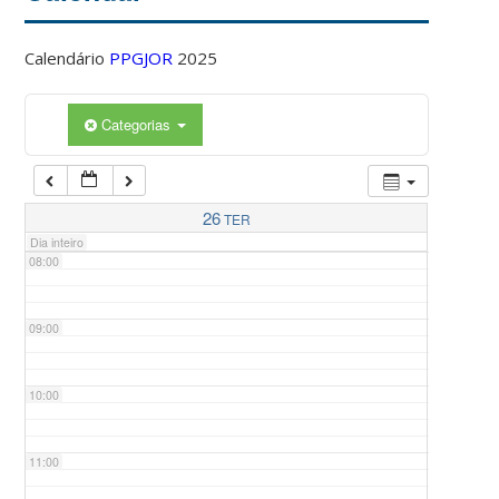
Calendário
PPGJOR
2025
05:00
Categorias
06:00
07:00
26
TER
Dia inteiro
08:00
09:00
10:00
11:00