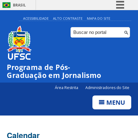
BRASIL
Simplifique!
ACESSIBILIDADE
ALTO CONTRASTE
MAPA DO SITE
Comunica BR
Participe
Acesso à informação
Legislação
00:00
Programa de Pós-
Canais
Graduação em Jornalismo
01:00
Área Restrita
Administradores do Site
02:00
MENU
03:00
Calendar
04:00