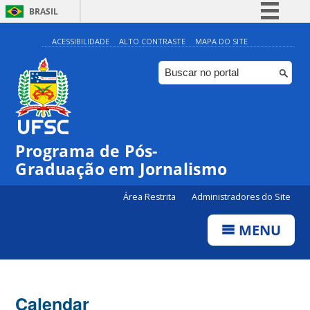
BRASIL
Simplifique!
ACESSIBILIDADE
ALTO CONTRASTE
MAPA DO SITE
Comunica BR
Participe
Acesso à informação
Legislação
00:00
Programa de Pós-
Canais
Graduação em Jornalismo
01:00
Área Restrita
Administradores do Site
02:00
MENU
03:00
Calendar
04:00