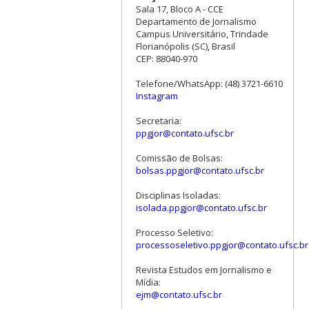
Sala 17, Bloco A - CCE
Departamento de Jornalismo
Campus Universitário, Trindade
Florianópolis (SC), Brasil
CEP: 88040-970
Telefone/WhatsApp: (48) 3721-6610
Instagram
Secretaria:
ppgjor@contato.ufsc.br
Comissão de Bolsas:
bolsas.ppgjor@contato.ufsc.br
Disciplinas Isoladas:
isolada.ppgjor@contato.ufsc.br
Processo Seletivo:
processoseletivo.ppgjor@contato.ufsc.br
Revista Estudos em Jornalismo e
Mídia:
ejm@contato.ufsc.br