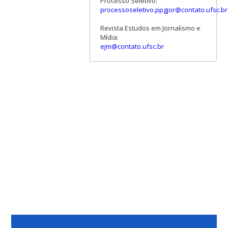
Processo Seletivo:
processoseletivo.ppgjor@contato.ufsc.br
Revista Estudos em Jornalismo e
Mídia:
ejm@contato.ufsc.br