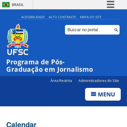
BRASIL
Simplifique!
ACESSIBILIDADE
ALTO CONTRASTE
MAPA DO SITE
Comunica BR
Participe
Acesso à informação
Legislação
00:00
Programa de Pós-
Canais
Graduação em Jornalismo
01:00
Área Restrita
Administradores do Site
02:00
MENU
03:00
Calendar
04:00