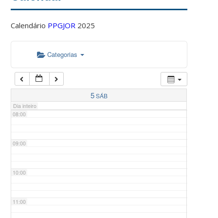
Calendário
PPGJOR
2025
05:00
Categorias
06:00
07:00
5
SÁB
Dia inteiro
08:00
09:00
10:00
11:00