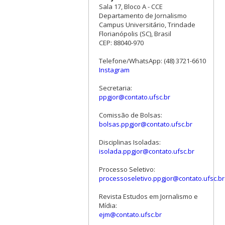
Sala 17, Bloco A - CCE
Departamento de Jornalismo
Campus Universitário, Trindade
Florianópolis (SC), Brasil
CEP: 88040-970
Telefone/WhatsApp: (48) 3721-6610
Instagram
Secretaria:
ppgjor@contato.ufsc.br
Comissão de Bolsas:
bolsas.ppgjor@contato.ufsc.br
Disciplinas Isoladas:
isolada.ppgjor@contato.ufsc.br
Processo Seletivo:
processoseletivo.ppgjor@contato.ufsc.br
Revista Estudos em Jornalismo e
Mídia:
ejm@contato.ufsc.br