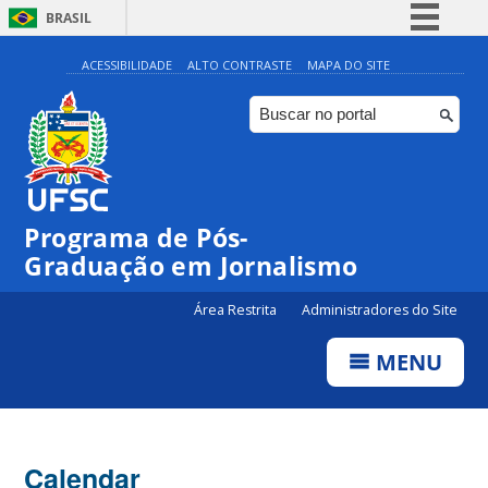
BRASIL
Simplifique!
ACESSIBILIDADE
ALTO CONTRASTE
MAPA DO SITE
Comunica BR
Participe
Acesso à informação
Legislação
00:00
Programa de Pós-
Canais
Graduação em Jornalismo
01:00
Área Restrita
Administradores do Site
02:00
MENU
03:00
Calendar
04:00