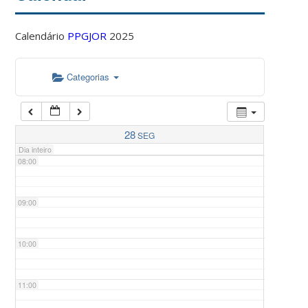
Calendário
PPGJOR
2025
05:00
Categorias
06:00
07:00
28
SEG
Dia inteiro
08:00
09:00
10:00
11:00