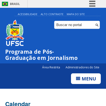
BRASIL
Simplifique!
ACESSIBILIDADE
ALTO CONTRASTE
MAPA DO SITE
Comunica BR
Participe
Acesso à informação
Legislação
00:00
Programa de Pós-
Canais
Graduação em Jornalismo
01:00
Área Restrita
Administradores do Site
02:00
MENU
03:00
Calendar
04:00