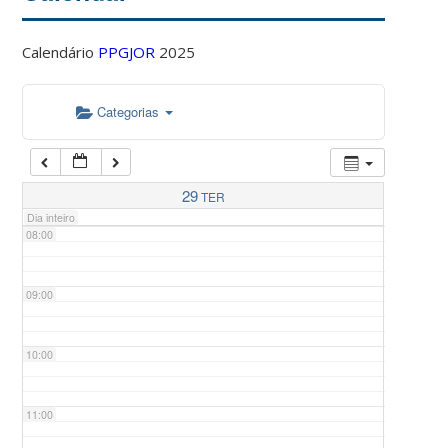
Calendário
PPGJOR
2025
05:00
Categorias
06:00
07:00
29
TER
Dia inteiro
08:00
09:00
10:00
11:00