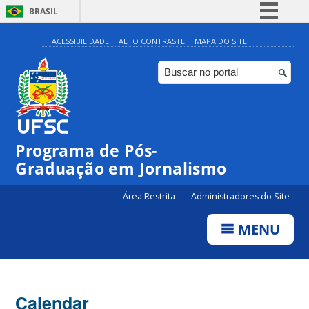
BRASIL
Simplifique!
ACESSIBILIDADE
ALTO CONTRASTE
MAPA DO SITE
Comunica BR
Participe
Acesso à informação
Legislação
00:00
Programa de Pós-
Canais
Graduação em Jornalismo
01:00
Área Restrita
Administradores do Site
02:00
MENU
03:00
Calendar
04:00