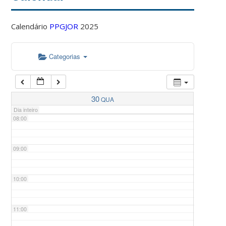
Calendário
PPGJOR
2025
05:00
Categorias
06:00
07:00
30
QUA
Dia inteiro
08:00
09:00
10:00
11:00