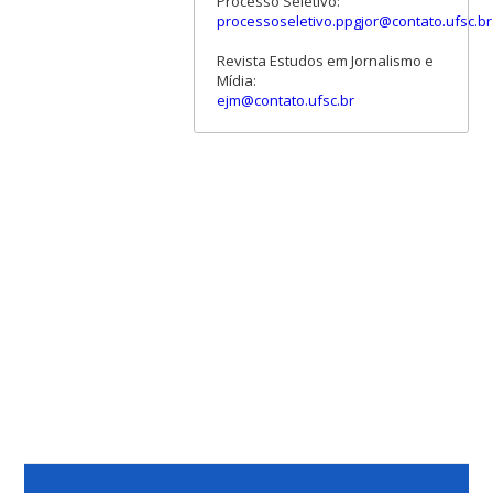
Processo Seletivo:
processoseletivo.ppgjor@contato.ufsc.br
Revista Estudos em Jornalismo e
Mídia:
ejm@contato.ufsc.br