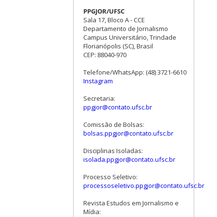
PPGJOR/UFSC
Sala 17, Bloco A - CCE
Departamento de Jornalismo
Campus Universitário, Trindade
Florianópolis (SC), Brasil
CEP: 88040-970
Telefone/WhatsApp: (48) 3721-6610
Instagram
Secretaria:
ppgjor@contato.ufsc.br
Comissão de Bolsas:
bolsas.ppgjor@contato.ufsc.br
Disciplinas Isoladas:
isolada.ppgjor@contato.ufsc.br
Processo Seletivo:
processoseletivo.ppgjor@contato.ufsc.br
Revista Estudos em Jornalismo e
Mídia: