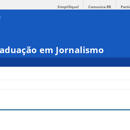
Simplifique!
Comunica BR
Parti
aduação em Jornalismo