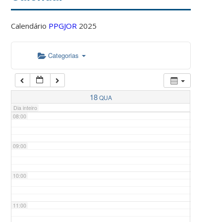
Calendário
PPGJOR
2025
05:00
Categorias
06:00
07:00
18
QUA
Dia inteiro
08:00
09:00
10:00
11:00