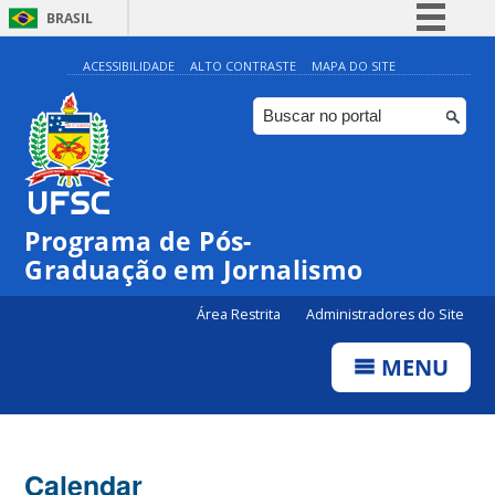
BRASIL
Simplifique!
ACESSIBILIDADE
ALTO CONTRASTE
MAPA DO SITE
Comunica BR
Participe
Acesso à informação
Legislação
00:00
Programa de Pós-
Canais
Graduação em Jornalismo
01:00
Área Restrita
Administradores do Site
02:00
MENU
03:00
Calendar
04:00