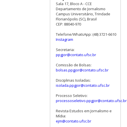
Sala 17, Bloco A - CCE
Departamento de Jornalismo
Campus Universitário, Trindade
Florianópolis (SC), Brasil
CEP: 88040-970
Telefone/WhatsApp: (48) 3721-6610
Instagram
Secretaria:
ppgjor@contato.ufsc.br
Comissão de Bolsas:
bolsas.ppgjor@contato.ufsc.br
Disciplinas Isoladas:
isolada.ppgjor@contato.ufsc.br
Processo Seletivo:
processoseletivo.ppgjor@contato.ufsc.br
Revista Estudos em Jornalismo e
Mídia:
ejm@contato.ufsc.br