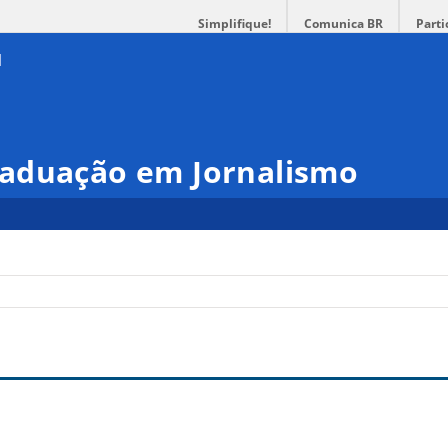
Simplifique!
Comunica BR
Parti
aduação em Jornalismo