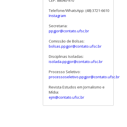
CEP: 88040-970
Telefone/WhatsApp: (48) 3721-6610
Instagram
Secretaria:
ppgjor@contato.ufsc.br
Comissão de Bolsas:
bolsas.ppgjor@contato.ufsc.br
Disciplinas Isoladas:
isolada.ppgjor@contato.ufsc.br
Processo Seletivo:
processoseletivo.ppgjor@contato.ufsc.br
Revista Estudos em Jornalismo e
Mídia:
ejm@contato.ufsc.br