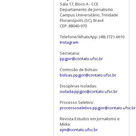
Sala 17, Bloco A - CCE
Departamento de Jornalismo
Campus Universitário, Trindade
Florianópolis (SC), Brasil
CEP: 88040-970
Telefone/WhatsApp: (48) 3721-6610
Instagram
Secretaria:
ppgjor@contato.ufsc.br
Comissão de Bolsas:
bolsas.ppgjor@contato.ufsc.br
Disciplinas Isoladas:
isolada.ppgjor@contato.ufsc.br
Processo Seletivo:
processoseletivo.ppgjor@contato.ufsc.br
Revista Estudos em Jornalismo e
Mídia:
ejm@contato.ufsc.br