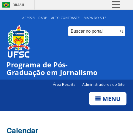
BRASIL
Simplifique!
ACESSIBILIDADE
ALTO CONTRASTE
MAPA DO SITE
Comunica BR
Participe
Acesso à informação
Legislação
00:00
Programa de Pós-
Canais
Graduação em Jornalismo
01:00
Área Restrita
Administradores do Site
02:00
MENU
03:00
Calendar
04:00