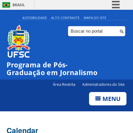
BRASIL
Simplifique!
ACESSIBILIDADE
ALTO CONTRASTE
MAPA DO SITE
Comunica BR
Participe
Acesso à informação
Legislação
00:00
Programa de Pós-
Canais
Graduação em Jornalismo
01:00
Área Restrita
Administradores do Site
02:00
MENU
03:00
Calendar
04:00