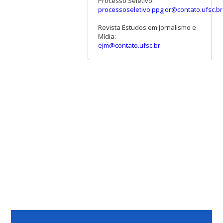
Processo Seletivo:
processoseletivo.ppgjor@contato.ufsc.br
Revista Estudos em Jornalismo e
Mídia:
ejm@contato.ufsc.br