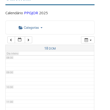
Calendário
PPGJOR
2025
05:00
Categorias
06:00
07:00
18
DOM
Dia inteiro
08:00
09:00
10:00
11:00