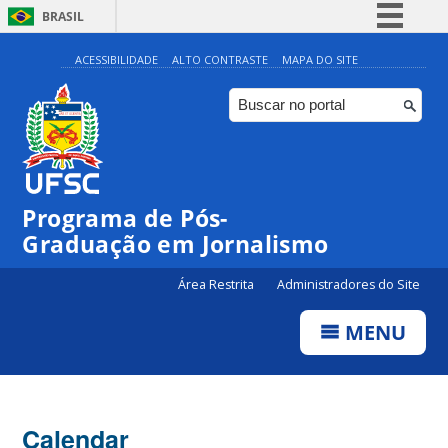
BRASIL
Simplifique!
ACESSIBILIDADE
ALTO CONTRASTE
MAPA DO SITE
Comunica BR
Participe
Acesso à informação
Legislação
00:00
Programa de Pós-
Canais
Graduação em Jornalismo
01:00
Área Restrita
Administradores do Site
02:00
MENU
03:00
Calendar
04:00