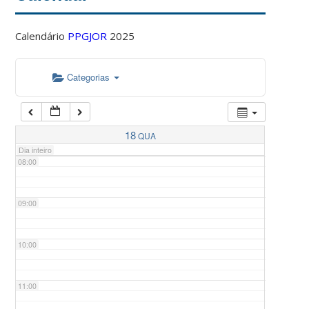
Calendário
PPGJOR
2025
05:00
Categorias
06:00
07:00
18
QUA
Dia inteiro
08:00
09:00
10:00
11:00