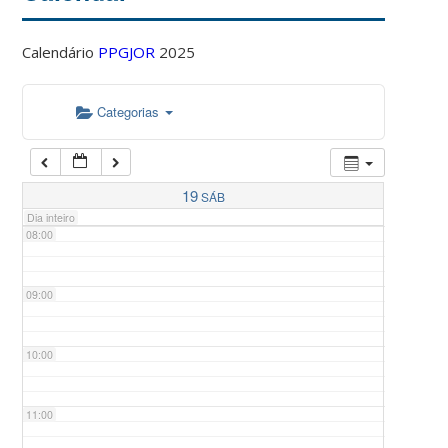
Calendário
PPGJOR
2025
05:00
Categorias
06:00
07:00
19
SÁB
Dia inteiro
08:00
09:00
10:00
11:00