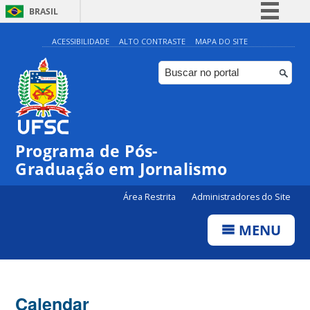
BRASIL
Simplifique!
ACESSIBILIDADE
ALTO CONTRASTE
MAPA DO SITE
Comunica BR
Participe
Acesso à informação
Legislação
00:00
Programa de Pós-
Canais
Graduação em Jornalismo
01:00
Área Restrita
Administradores do Site
02:00
MENU
03:00
Calendar
04:00