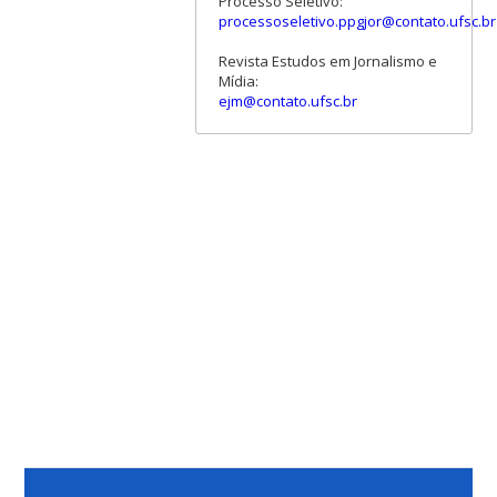
Processo Seletivo:
processoseletivo.ppgjor@contato.ufsc.br
Revista Estudos em Jornalismo e
Mídia:
ejm@contato.ufsc.br