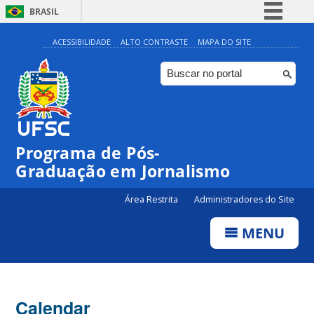
BRASIL
Simplifique!
ACESSIBILIDADE
ALTO CONTRASTE
MAPA DO SITE
Comunica BR
Participe
Acesso à informação
Legislação
00:00
Programa de Pós-
Canais
Graduação em Jornalismo
01:00
Área Restrita
Administradores do Site
02:00
MENU
03:00
Calendar
04:00