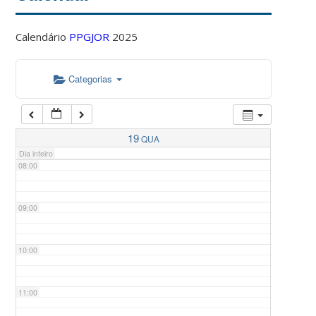
Calendário
PPGJOR
2025
05:00
Categorias
06:00
07:00
19
QUA
Dia inteiro
08:00
09:00
10:00
11:00