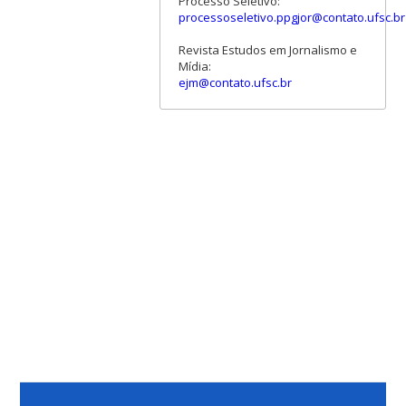
Processo Seletivo:
processoseletivo.ppgjor@contato.ufsc.br
Revista Estudos em Jornalismo e
Mídia:
ejm@contato.ufsc.br