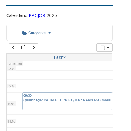
Calendário
PPGJOR
2025
05:00
Categorias
06:00
07:00
19
SEX
Dia inteiro
08:00
09:00
09:30
Qualificação de Tese Laura Rayssa de Andrade Cabral
10:00
11:00