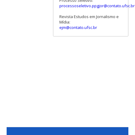
Processo Seletivo:
processoseletivo.ppgjor@contato.ufsc.br
Revista Estudos em Jornalismo e
Mídia:
ejm@contato.ufsc.br