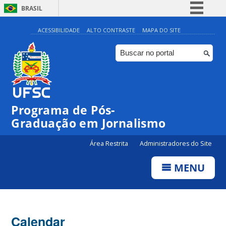
BRASIL
Simplifique!
ACESSIBILIDADE
ALTO CONTRASTE
MAPA DO SITE
Comunica BR
Participe
Acesso à informação
Legislação
00:00
Programa de Pós-
Canais
Graduação em Jornalismo
01:00
Área Restrita
Administradores do Site
02:00
MENU
03:00
Calendar
04:00