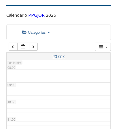
Calendário
PPGJOR
2025
05:00
Categorias
06:00
07:00
20
SEX
Dia inteiro
08:00
09:00
10:00
11:00