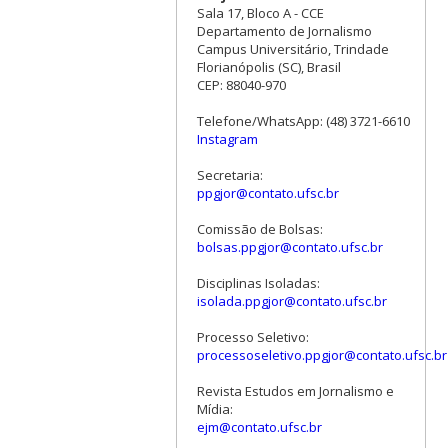
Sala 17, Bloco A - CCE
Departamento de Jornalismo
Campus Universitário, Trindade
Florianópolis (SC), Brasil
CEP: 88040-970
Telefone/WhatsApp: (48) 3721-6610
Instagram
Secretaria:
ppgjor@contato.ufsc.br
Comissão de Bolsas:
bolsas.ppgjor@contato.ufsc.br
Disciplinas Isoladas:
isolada.ppgjor@contato.ufsc.br
Processo Seletivo:
processoseletivo.ppgjor@contato.ufsc.br
Revista Estudos em Jornalismo e
Mídia:
ejm@contato.ufsc.br