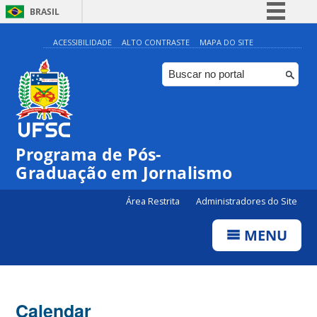
BRASIL
Simplifique!
ACESSIBILIDADE
ALTO CONTRASTE
MAPA DO SITE
Comunica BR
Participe
Acesso à informação
Legislação
00:00
Programa de Pós-
Canais
Graduação em Jornalismo
01:00
Área Restrita
Administradores do Site
02:00
MENU
03:00
Calendar
04:00