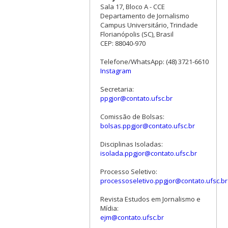
Sala 17, Bloco A - CCE
Departamento de Jornalismo
Campus Universitário, Trindade
Florianópolis (SC), Brasil
CEP: 88040-970
Telefone/WhatsApp: (48) 3721-6610
Instagram
Secretaria:
ppgjor@contato.ufsc.br
Comissão de Bolsas:
bolsas.ppgjor@contato.ufsc.br
Disciplinas Isoladas:
isolada.ppgjor@contato.ufsc.br
Processo Seletivo:
processoseletivo.ppgjor@contato.ufsc.br
Revista Estudos em Jornalismo e
Mídia:
ejm@contato.ufsc.br