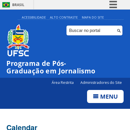
BRASIL
Simplifique!
ACESSIBILIDADE
ALTO CONTRASTE
MAPA DO SITE
Comunica BR
Participe
Acesso à informação
Legislação
00:00
Programa de Pós-
Canais
Graduação em Jornalismo
01:00
Área Restrita
Administradores do Site
02:00
MENU
03:00
Calendar
04:00