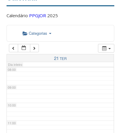
Calendário
PPGJOR
2025
05:00
Categorias
06:00
07:00
21
TER
Dia inteiro
08:00
09:00
10:00
11:00